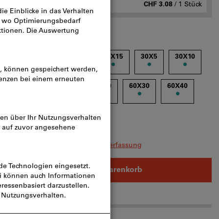
n
ab 10 Stück
CHF 3.08
/ 1 Stück
3/30X5
3/30X10
20X15
30X5
30X10
50X15
50X20
50X30
60X30
60X40
0
leichzeitig bestellen?
Zur Schnellerfassung
In den Warenkorb