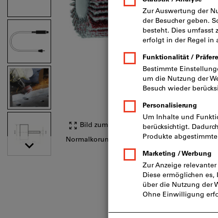
Bild zum Vergrößern anklicken
Normalkorund (A)