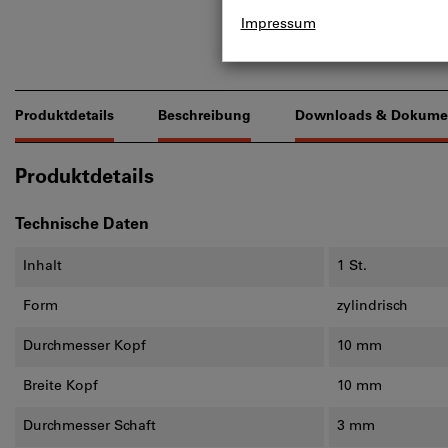
Produktdetails
Beschreibung
Downloads & Dokume
Produktdetails
Technische Daten
Inhalt
1 St.
Form
zylindrisch
Durchmesser Kopf
10 mm
Breite Kopf
10 mm
Durchmesser Schaft
3 mm