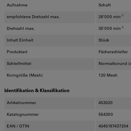
Aufnahme
Schaft
-1
empfohlene Drehzahl max.
26’000 min
-1
Drehzahl max.
35’000 min
Inhalt Einheit
Stück
Produktart
Fächerschleifer
Schleifmittel
Normalkorund (
Korngröße (Mesh)
120 Mesh
Identifikation & Klassifikation
Artikelnummer
453020
Katalognummer
554300
EAN / GTIN
4045197437204