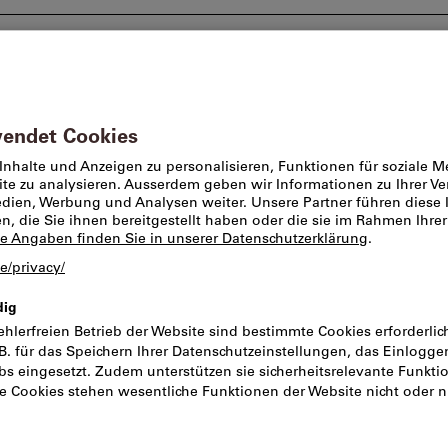
Beratung und Support
Markenwelt
Angebote %
ge & Polierwerkzeuge
Feinschleifwerkzeuge
Fächerschleife
Fächerschleifer
⌀×Kopfbreite
Artikel-Nr.:
453020
Katal
Preis pro 1 Stück