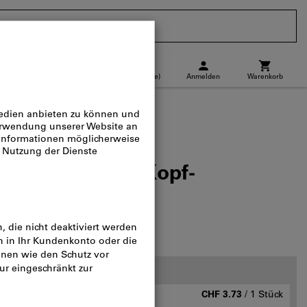
CH
(
de
)
Anmelden
Warenkorb
Abholstandort
Direktkauf
r
 (A), Korn 120, Kopf-
: 10X10mm
og-Nr.:
554300
Staffelpreise:
ab 1 Stück
CHF 3.73
/ 1 Stück