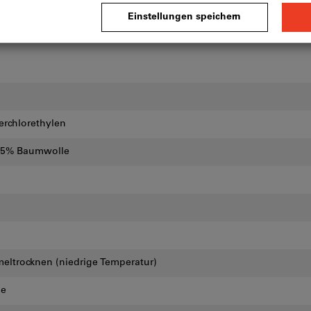
erchlorethylen
 35% Baumwolle
ltrocknen (niedrige Temperatur)
he