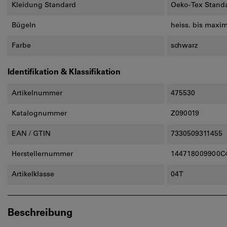
Kleidung Standard
Oeko-Tex Stand
Bügeln
heiss. bis maxim
Farbe
schwarz
Identifikation & Klassifikation
Artikelnummer
475530
Katalognummer
Z090019
EAN / GTIN
7330509311455
Herstellernummer
144718009900C
Artikelklasse
04T
Beschreibung