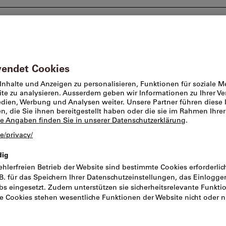
Beratung und Support
Markenwelt
Angebote %
ng
Arbeitshosen
Shorts
Rabatt
Shorts Industr
Artikel-Nr.:
475530
Katal
CHF 48
Preis pro 1 Stück
Preis gültig bis zum 31.08.2026
inkl. MwSt.
zzgl. Versandkoste