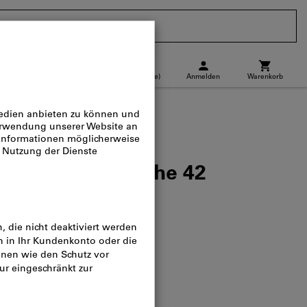
CH
(
de
)
Anmelden
Warenkorb
Abholstandort
Direktkauf
ie mit Metertasche 42
og-Nr.:
Z090019
.70
n