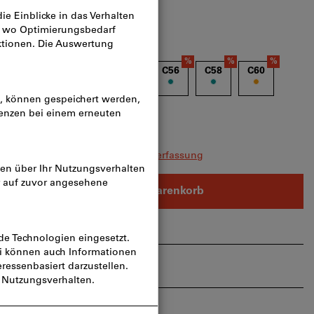
%
%
%
%
%
%
%
t
Rabatt
Rabatt
Rabatt
Rabatt
Rabatt
Rabatt
Rabatt
48
C50
C52
C54
C56
C58
C60
leichzeitig bestellen?
Zur Schnellerfassung
In den Warenkorb
rtikel teilen