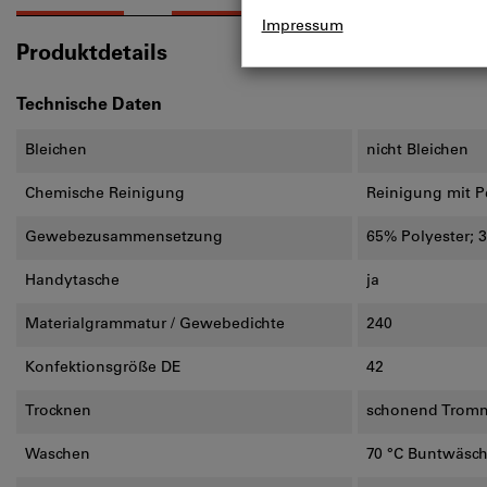
Produktdetails
Technische Daten
Bleichen
nicht Bleichen
Chemische Reinigung
Reinigung mit P
Gewebezusammensetzung
65% Polyester;
Handytasche
ja
Materialgrammatur / Gewebedichte
240
Konfektionsgröße DE
42
Trocknen
schonend Tromme
Waschen
70 °C Buntwäsc