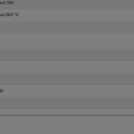
ard 100
al 200 °C
42