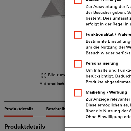
Bild zum Vergrößern anklicken
Automatischer Klingeneinzug verhindert Verl
Produktdetails
Beschreibung
Downloads & Dokume
Produktdetails