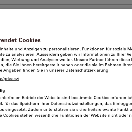
Beratung und Support
Markenwelt
Angebote %
er
Cuttermesser
Sicherheits-Cu
Griff, mit Aut
Artikel-Nr.:
500253
Katal
Preis pro 1 Stück