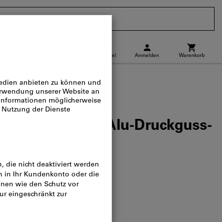
CH
(
de
)
Anmelden
Warenkorb
Abholstandort
Direktkauf
ttermesser mit Alu-Druckguss-
omatikklinge
og-Nr.:
844845