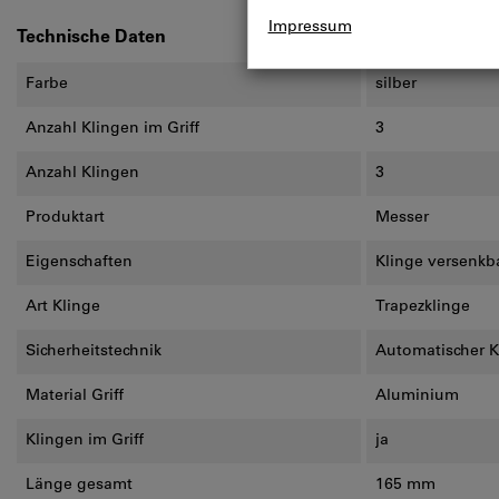
Technische Daten
Farbe
silber
Anzahl Klingen im Griff
3
Anzahl Klingen
3
Produktart
Messer
Eigenschaften
Klinge versenkba
Art Klinge
Trapezklinge
Sicherheitstechnik
Automatischer K
Material Griff
Aluminium
Klingen im Griff
ja
Länge gesamt
165 mm