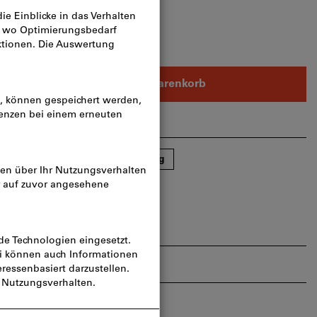
n
In den Warenkorb
rtikel teilen
Blätterkatalog
ndert Verletzungen