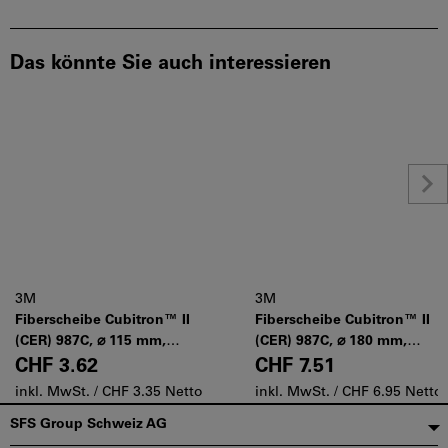
Das könnte Sie auch interessieren
3M
3M
Fiberscheibe Cubitron™ II
Fiberscheibe Cubitron™ II
(CER) 987C, ⌀ 115 mm,
(CER) 987C, ⌀ 180 mm,
Körnung: 80
Körnung: 80
CHF 3.62
CHF 7.51
inkl. MwSt. /
CHF 3.35 Netto
inkl. MwSt. /
CHF 6.95 Netto
Fußzeile
SFS Group Schweiz AG