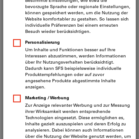
Preis pro 1 Stück
inkl. MwSt.
zzgl. Versandkosten
Netto: CHF 4.20
Staffelpreise:
ab 1 Stück
CHF 4.54
/ 1 Stück
ab 25 Stück
CHF 3.78
/ 1 Stück
Körnung:
36
60
80
Menge
In den Warenkorb