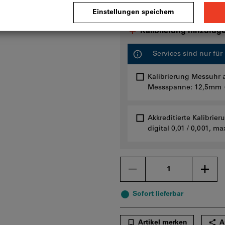
Kalibrierung hinzufüg
Services sind nur fü
Kalibrierung Messuhr a
Messspanne: 12,5mm
Akkreditierte Kalibrie
digital 0,01 / 0,001,
Menge
Sofort lieferbar
Artikel merken
A