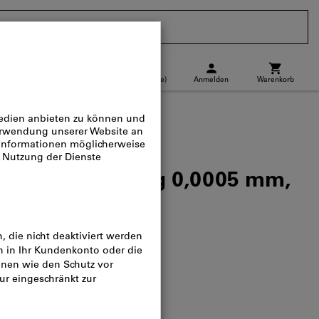
CH
(
de
)
Anmelden
Warenkorb
Abholstandort
Direktkauf
uhr i-wi Ablesung 0,0005 mm,
 12,5mm
og-Nr.:
434318