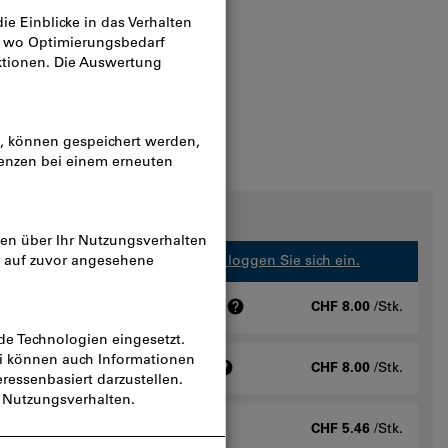
n
n
r Geschäftskunden verfügbar.
Bitte loggen Sie sich ein.
ode inklusive Freitext, Menge: 1
CHF 8.00
/Stk.
e inklusive Klartext, Menge: 1
CHF 8.00
/Stk.
xt, Menge: 1
CHF 5.46
/Stk.