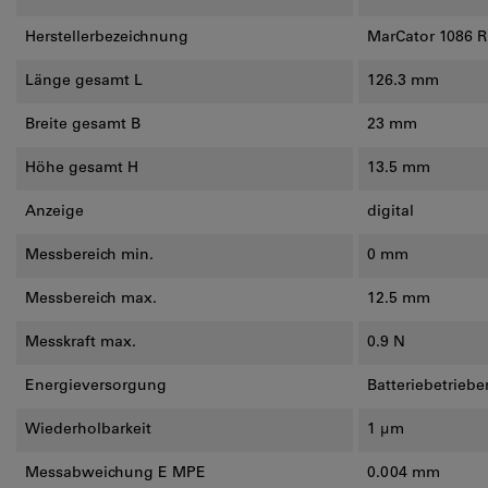
Herstellerbezeichnung
MarCator 1086 R
Länge gesamt L
126.3 mm
Breite gesamt B
23 mm
Höhe gesamt H
13.5 mm
Anzeige
digital
Messbereich min.
0 mm
Messbereich max.
12.5 mm
Messkraft max.
0.9 N
Energieversorgung
Batteriebetriebe
Wiederholbarkeit
1 µm
Messabweichung E MPE
0.004 mm