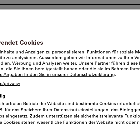
Beratung und Support
Markenwelt
Angebote %
Digitale Mess
Messbereich:
Artikel-Nr.:
523483
Katal
Preis pro 1 Stück