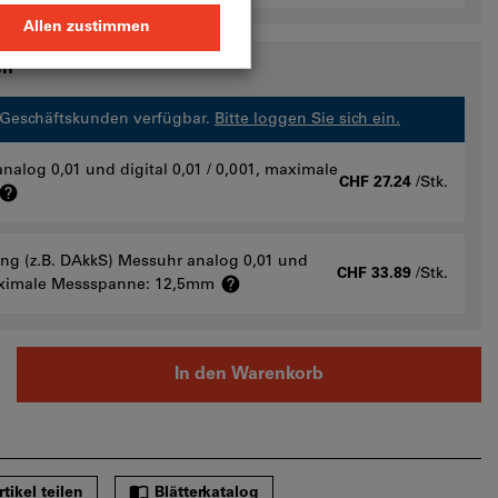
en
r Geschäftskunden verfügbar.
Bitte loggen Sie sich ein.
nalog 0,01 und digital 0,01 / 0,001, maximale
CHF 27.24
/Stk.
rung (z.B. DAkkS) Messuhr analog 0,01 und
CHF 33.89
/Stk.
 maximale Messspanne: 12,5mm
In den Warenkorb
rtikel teilen
Blätterkatalog