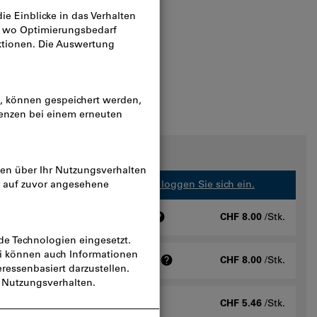
n
n
r Geschäftskunden verfügbar.
Bitte loggen Sie sich ein.
e inklusive Klartext, Menge: 1
CHF 8.00
/Stk.
ode inklusive Freitext, Menge: 1
CHF 8.00
/Stk.
xt, Menge: 1
CHF 5.46
/Stk.