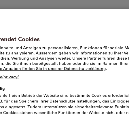
Beratung und Support
Markenwelt
Angebote %
Digitale Mess
Messbereich:
Artikel-Nr.:
523484
Katal
Preis pro 1 Stück