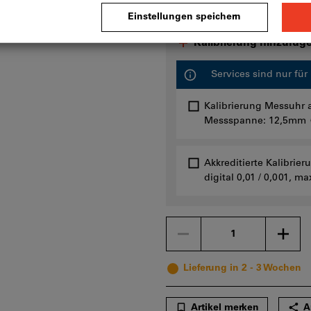
Kalibrierung hinzufüg
Services sind nur fü
Kalibrierung Messuhr a
Messspanne: 12,5mm
Akkreditierte Kalibrie
digital 0,01 / 0,001,
Menge
Lieferung in 2 - 3 Wochen
Artikel merken
A