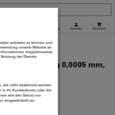
CH
(
de
)
Anmelden
Warenkorb
Abholstandort
Direktkauf
uhr i-wi Ablesung 0,0005 mm,
 12,5mm
og-Nr.:
434324