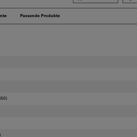
nte
Passende Produkte
450)
i