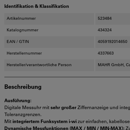
Identifikation & Klassifikation
Artikelnummer
523484
Katalognummer
434324
EAN / GTIN
4059192014650
Herstellernummer
4337663
Hersteller/verantwortliche Person
MAHR GmbH, Car
Beschreibung
Ausführung:
Digitale Messuhr mit
sehr großer
Ziffernanzeige und integ
Toleranzgrenzen.
Mit
integriertem Funksystem i-wi
zur einfachen, kabellos
Dynamische Messfunktionen (MAX / MIN / MIN-MAX):
Z