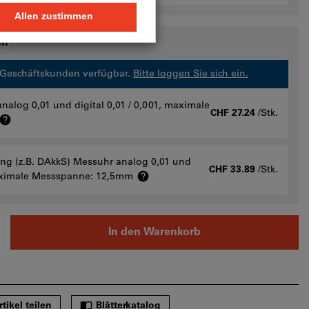
en
r Geschäftskunden verfügbar.
Bitte loggen Sie sich ein.
nalog 0,01 und digital 0,01 / 0,001, maximale
CHF 27.24
/Stk.
rung (z.B. DAkkS) Messuhr analog 0,01 und
CHF 33.89
/Stk.
 maximale Messspanne: 12,5mm
In den Warenkorb
rtikel teilen
Blätterkatalog