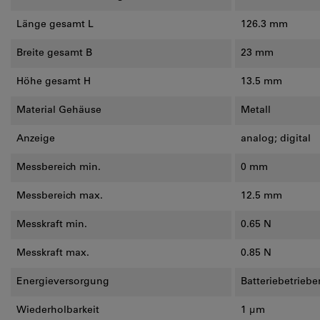
Länge gesamt L
126.3 mm
Breite gesamt B
23 mm
Höhe gesamt H
13.5 mm
Material Gehäuse
Metall
Anzeige
analog; digital
Messbereich min.
0 mm
Messbereich max.
12.5 mm
Messkraft min.
0.65 N
Messkraft max.
0.85 N
Energieversorgung
Batteriebetriebe
Wiederholbarkeit
1 µm