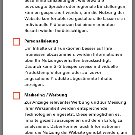
Preis pro 1 Stück
inkl. MwSt.
zzgl. Versandkosten
Netto: CHF 17.30
ganze Länge (mm):
150
165
Menge
In den Warenkorb
Sofort lieferbar
Artikel merken
Artikel teilen