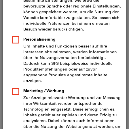
Preis pro 1 Stück
inkl. MwSt.
zzgl. Versandkosten
Netto: CHF 1.45
Staffelpreise:
ab 1 Stück
CHF 1.57
/ 1 Stück
ab 50 Stück
CHF 1.30
/ 1 Stück
Körnung:
80
120
180
220
240
320
400
600
800
1000
Wollen Sie mehrere Varianten gleichzeitig bestellen?