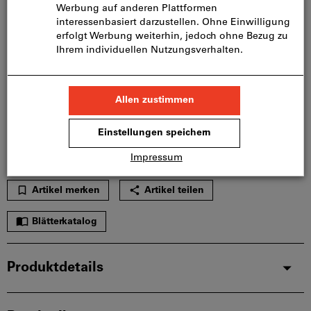
Zur Schnellerfassung
Menge
In den Warenkorb
Sofort lieferbar
Artikel merken
Artikel teilen
Blätterkatalog
Produktdetails