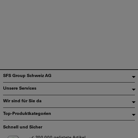
Fußzeile
SFS Group Schweiz AG
Unsere Services
Wir sind für Sie da
Top-Produktkategorien
Schnell und Sicher
200.000 gelistete Artikel