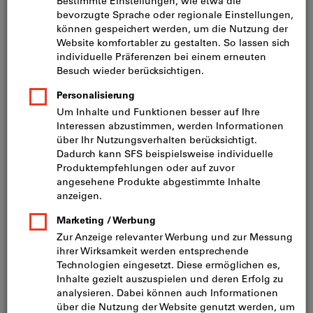
Preis pro 1 Stück (CHF 27.03 / 1 Quadratmeter)
inkl. MwSt.
zzgl. Versandkosten
Netto: CHF 1.60
Staffelpreise:
ab 1 Stück
CHF 1.73
/ 1 Stück
(CHF 27.03 / 1 Quadratmeter)
ab 50 Stück
CHF 1.46
/ 1 Stück
(CHF 22.80 / 1 Quadratmeter)
Körnung:
40
60
80
100
120
150
180
240
280
320
400
600