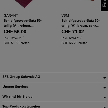
GARANT
VSM
Schleifgewebe-Satz 50-
Schleifgewebe-Satz 50-
teilig (A), robust,
teilig (A), braun, sehr
hochflexibel, 230×280 mm,
flexibel KK 114F, 230×280
CHF 56.00
CHF 71.02
Typ: 5GRITS
mm, Typ: 5GRITS
inkl. MwSt. /
inkl. MwSt. /
CHF 51.80 Netto
CHF 65.70 Netto
Fußzeile
SFS Group Schweiz AG
Unsere Services
Wir sind für Sie da
Top-Produktkategorien