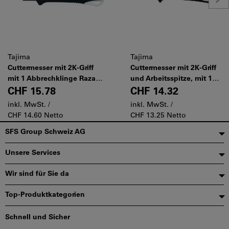
Tajima
Tajima
Cuttermesser mit 2K-Griff
Cuttermesser mit 2K-Griff
mit 1 Abbrechklinge Razar
und Arbeitsspitze, mit 1
Black, Klingenbreite: 25mm
Abbrechklinge Razar Black,
CHF 15.78
CHF 14.32
Klingenbreite: 18mm
inkl. MwSt. /
inkl. MwSt. /
CHF 14.60 Netto
CHF 13.25 Netto
Fußzeile
SFS Group Schweiz AG
Unsere Services
Wir sind für Sie da
Top-Produktkategorien
Schnell und Sicher