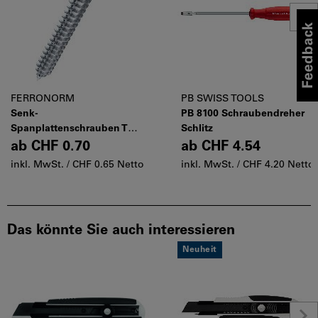
FERRONORM
PB SWISS TOOLS
Senk-
PB 8100 Schraubendreher
Spanplattenschrauben T
Schlitz
Stahl verzinkt blau
ab
CHF 0.70
ab
CHF 4.54
inkl. MwSt. /
CHF 0.65 Netto
inkl. MwSt. /
CHF 4.20 Netto
Das könnte Sie auch interessieren
Neuheit