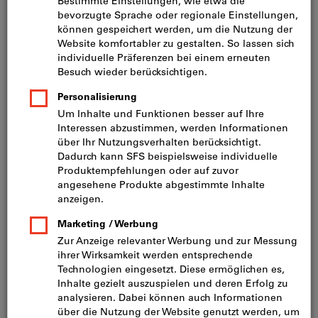
Preis pro 1 Stück
inkl. MwSt.
zzgl. Versandkosten
Netto: CHF 14.25
Menge
In den Warenkorb
Sofort lieferbar
Artikel merken
Artikel teilen