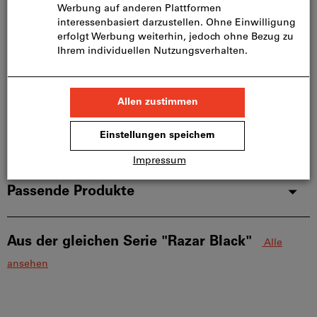
Produktdetails
Beschreibung
Downloads & Dokumente
Passende Produkte
Aus der gleichen Serie "Razar Black"
Alle
ansehen