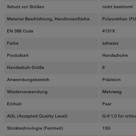
Schutz vor Stößen
nicht bestimmt
Material Beschichtung, Handinnenfläche
Polyurethan (PU
EN 388 Code
4131X
Farbe
schwarz
Produktart
Handschuhe
Handschuh-Größe
6
Anwendungsbereich
Präzision
Wiederverwendung
Mehrweg
Einheit
Paar
AQL (Accepted Quality Level)
G-II 1,0 for criti
Stricktechnologie (Feinheit)
13G