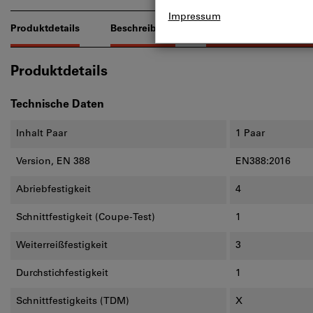
Produktdetails
Beschreibung
Downloads & Dokume
Produktdetails
Technische Daten
Inhalt Paar
1 Paar
Version, EN 388
EN388:2016
Abriebfestigkeit
4
Schnittfestigkeit (Coupe-Test)
1
Weiterreißfestigkeit
3
Durchstichfestigkeit
1
Schnittfestigkeits (TDM)
X