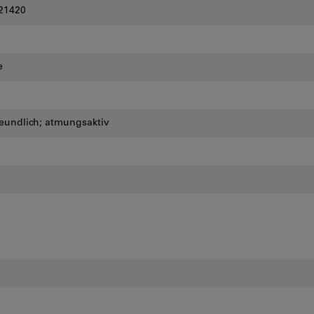
21420
e
reundlich; atmungsaktiv