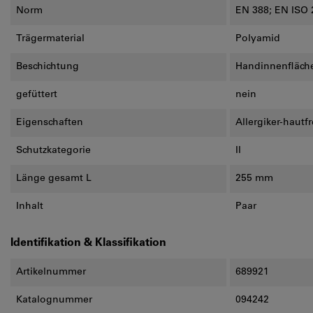
Norm
EN 388; EN ISO 
Trägermaterial
Polyamid
Beschichtung
Handinnenfläch
gefüttert
nein
Eigenschaften
Allergiker-hautf
Schutzkategorie
II
Länge gesamt L
255 mm
Inhalt
Paar
Identifikation & Klassifikation
Artikelnummer
689921
Katalognummer
094242