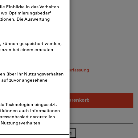
n
10
11
12
leichzeitig bestellen?
Zur Schnellerfassung
In den Warenkorb
rtikel teilen
Blätterkatalog