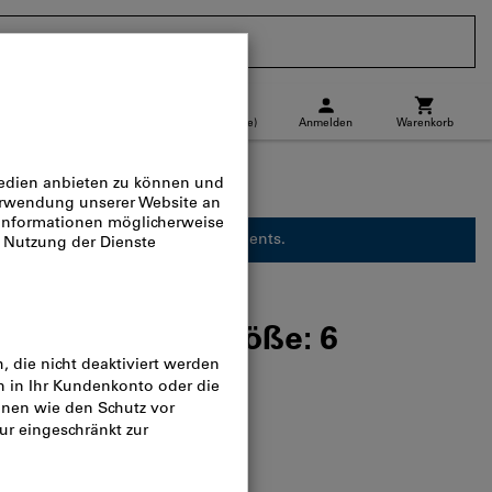
CH
(
de
)
Anmelden
Warenkorb
Abholstandort
Direktkauf
st nicht mehr Teil unseres Sortiments.
r, Handschuhgröße: 6
og-Nr.:
094242