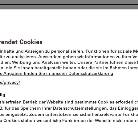
Beratung und Support
Markenwelt
Angebote %
Mehrzweckhandschuhe
Neuheit
Letzte Chance! Demnäch
Handschuh-Paa
Artikel-Nr.:
689921
Katal