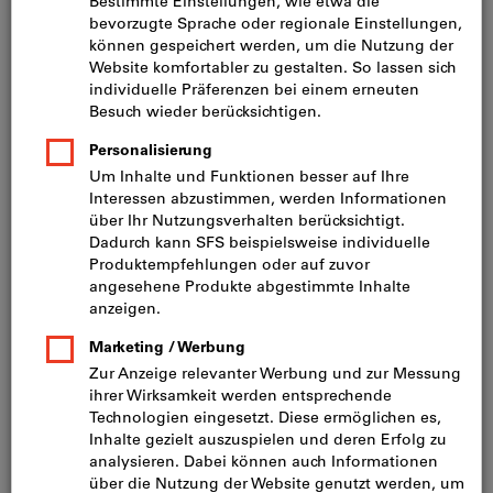
Setpreis 5 Stück (CHF 14.03 / 1 Stück)
inkl. MwSt.
zzgl. Versandkosten
Netto: CHF 64.90
⌀ h6 D
(mm):
C
1
2
3
4
6
8
10
12
16
Wollen Sie mehrere Varianten gleichzeitig bestellen?
Zur Schnellerfassung
Menge