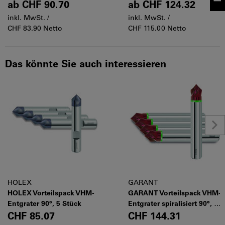
Schruppfräser HPC, 5 Stück
Stück
ab
CHF 90.70
ab
CHF 124.32
inkl. MwSt. /
inkl. MwSt. /
CHF 83.90 Netto
CHF 115.00 Netto
Das könnte Sie auch interessieren
HOLEX
GARANT
HOLEX Vorteilspack VHM-
GARANT Vorteilspack VHM-
Entgrater 90°, 5 Stück
Entgrater spiralisiert 90°, 5
Stück
CHF 85.07
CHF 144.31