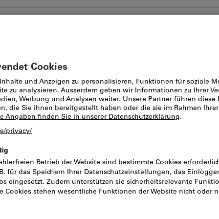
Beratung und Support
Markenwelt
Angebote %
eidende Zangen
Seitenschneider
Elektronik-Sei
Ausführung, K
Artikel-Nr.:
726628
Katal
Preis pro 1 Stück