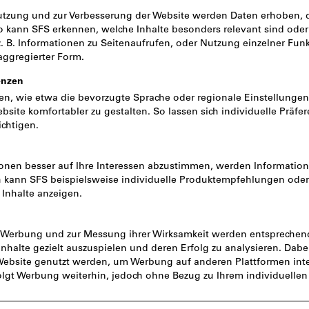
inkl. MwSt.
zzgl. Versandkoste
Netto: CHF 19.45
Menge
Sofort lieferbar
Artikel merken
A
Bild zum Vergrößern anklicken
ds & Dokumente