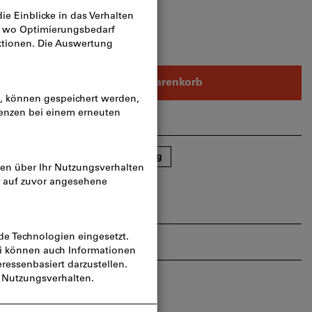
n
In den Warenkorb
rtikel teilen
Blätterkatalog