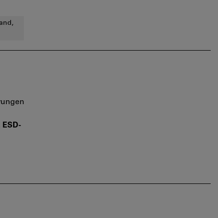
and,
hrungen
d
.
ESD-