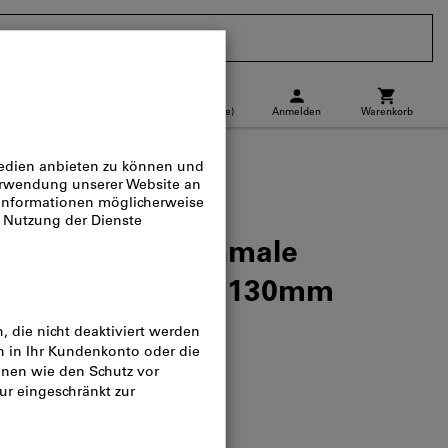
CH
(
de
)
Anmelden
Warenkorb
Abholstandort
Direktkauf
tenschneider schmale
W, ganze Länge: 130mm
og-Nr.:
726682