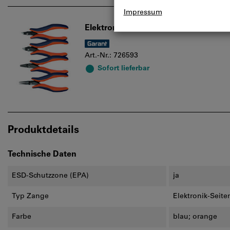
Elektronikzangen-Sortiment 4-teilig,
Art.-Nr.: 726593
Sofort lieferbar
Produktdetails
Technische Daten
ESD-Schutzzone (EPA)
ja
Typ Zange
Elektronik-Seite
Farbe
blau; orange