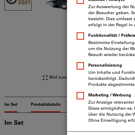
Bild zum Vergrößern anklicken
Im Set
Produktdetails
Beschreibung
Downloa
Im Set