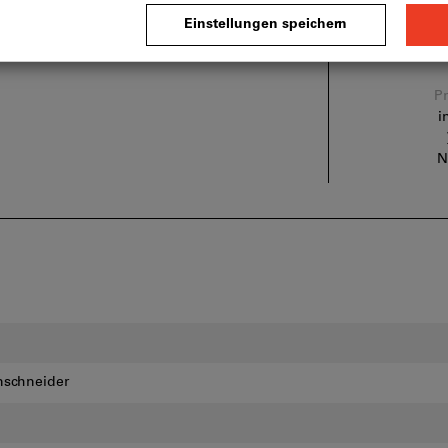
 Anzahl Zangen: 4
Pr
i
N
nschneider