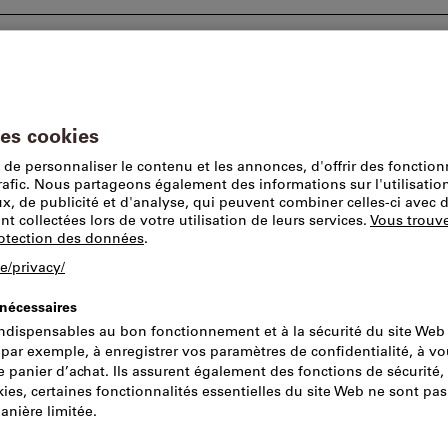
tions
Conseils et assistance
Lieu de prise en 
 en plastique
Capuchons
FERRONORM
Capuchons pou
RAL 9010
Réf.:
126819
N° de catal