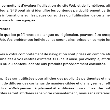
Prix par 100 pièces
TVA incluse
Prix et frais de liv
Prix HT CHF 7.30
Taille et couleur:
T10 RAL 8011
T15 RAL 8
T40 RAL 8011
T10 RAL 1
T30 RAL 1011
T40 RAL 1
Cliquer pour agrandir l’image
T25 RAL 9010
T30 RAL 9
Afficher le table
18 variantes
Voulez-vous commander plusie