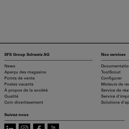
Pied
SFS Group Schweiz AG
Nos services
de
News
Documentatio
page
Aperçu des magasins
ToolScout
Points de vente
Configurer
Postes vacants
Moteurs de re
À propos de la société
Service de réa
Qualité
Service d'imp
Coin divertissement
Solutions d’a
Suívez-nous