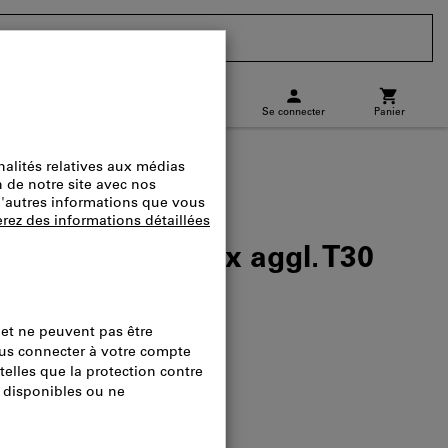
CH
(
fr
)
Se connecter
Panier
charge
Commande directe
r vis à panneaux aggl. T30
ogue.:
492