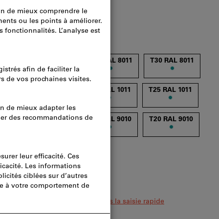
raison
011
T20 RAL 8011
T25 RAL 8011
T30 RAL 8011
011
T15 RAL 1011
T20 RAL 1011
T25 RAL 1011
011
T10 RAL 9010
T15 RAL 9010
T20 RAL 9010
010
T40 RAL 9010
au avec toutes les variantes
urs articles en même temps ?
Vers la saisie rapide