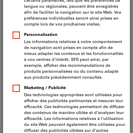
Prix par 1 Unité
TVA incluse
Prix et frais de livraison
Prix HT CHF 205.50
Contenu du jeu (pièces):
8
10
32
47
87
103
Livraison en 1 à 2 semaines
Ajouter à la liste de favoris
Partager l’article