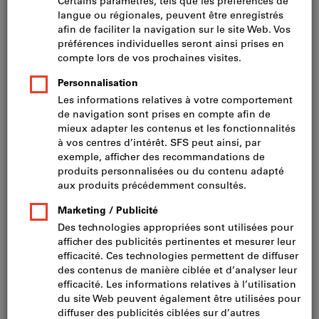
Prix par 1 Unité
TVA incluse
Prix et frais de livraison
Prix HT CHF 88.90
Taille de confection DE:
44
46
48
50
52
54
56
58
60
62
64
24
25
26
27
28
29
Tableau des tailles
Voulez-vous commander plusieurs articles en même temps ?
Vers la saisie rapide