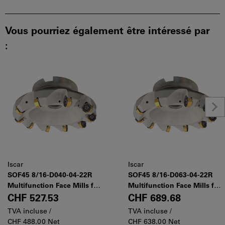
Vous pourriez également être intéressé par
:
Iscar
Iscar
SOF45 8/16-D040-04-22R
SOF45 8/16-D063-04-22R
Multifunction Face Mills for
Multifunction Face Mills for
Octagonal, Square and
Octagonal, Square and
CHF 527.53
CHF 689.68
Round Insert Contours with
Round Insert Contours with
TVA incluse /
TVA incluse /
Various Entry Angles
Various Entry Angles
CHF 488.00 Net
CHF 638.00 Net