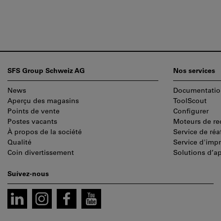
Pied
SFS Group Schweiz AG
Nos services
de
News
Documentatio
page
Aperçu des magasins
ToolScout
Points de vente
Configurer
Postes vacants
Moteurs de re
À propos de la société
Service de réa
Qualité
Service d'imp
Coin divertissement
Solutions d’a
Suívez-nous