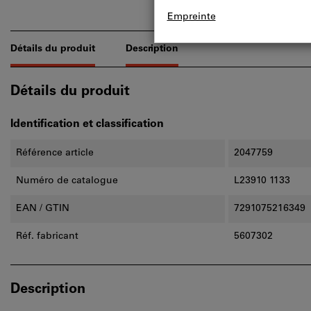
Détails du produit
Description
Détails du produit
Identification et classification
Référence article
2047759
Numéro de catalogue
L23910 1133
EAN / GTIN
7291075216349
Réf. fabricant
5607302
Description