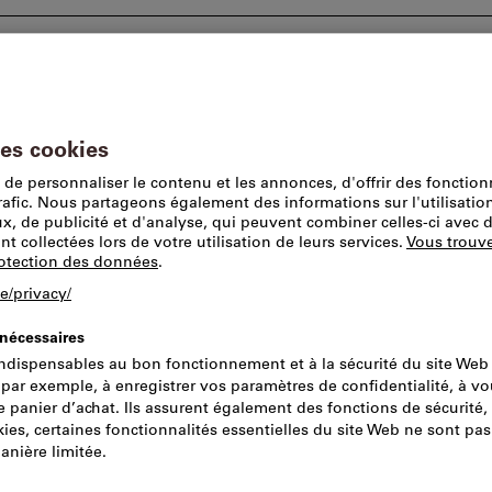
tions
Conseils et assistance
Lieu de prise en 
 à dresser
Plaquettes pour fraises à dresser
Ce produit est exclusiv
H490 ANKX 17
rectangulaires
coupe hélicoïd
Réf.:
2047759
N° de cata