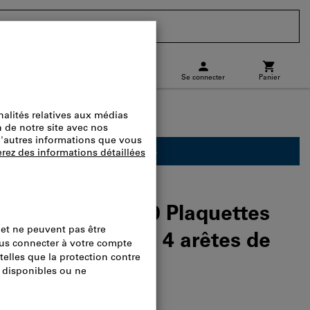
CH
(
fr
)
Se connecter
Panier
charge
Commande directe
ement réservé aux professionnels.
0616PNTR IC830 Plaquettes
 réversibles avec 4 arêtes de
ales
logue.:
L23910 1133