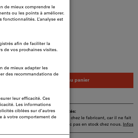
raison
e : 10 unités
ités
Ajouter au panier
e commande pour approbation.
ai de livraison et les conseils limités:
 article pour vous directement chez le fabricant, car il ne fait
 assortiment principal et n’est donc pas en stock chez nous.
Infos