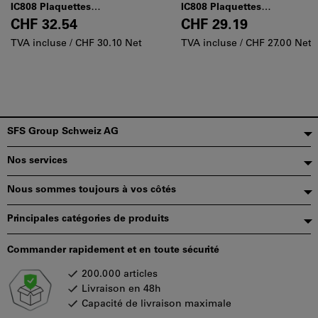
IC808 Plaquettes
IC808 Plaquettes
rectangulaires réversibles
rectangulaires réversibles
CHF 32.54
CHF 29.19
avec 4 arêtes de coupe
avec 4 arêtes de coupe
TVA incluse /
CHF 30.10 Net
TVA incluse /
CHF 27.00 Net
hélicoïdales
hélicoïdales
Pied
SFS Group Schweiz AG
de
Nos services
page
Nous sommes toujours à vos côtés
Principales catégories de produits
Commander rapidement et en toute sécurité
200.000 articles
Livraison en 48h
Capacité de livraison maximale