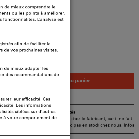
raison
e : 10 unités
ités
Ajouter au panier
e commande pour approbation.
ai de livraison et les conseils limités:
 article pour vous directement chez le fabricant, car il ne fait
 assortiment principal et n’est donc pas en stock chez nous.
Infos