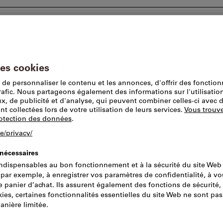
tions
Conseils et assistance
Lieu de prise en 
 à dresser
Plaquettes pour fraises à dresser
Ce produit est exclusiv
T490 LNMT 160
tangentielle a
hélicoïdales
Réf.:
2047966
N° de cata