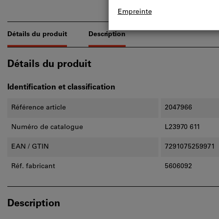
Détails du produit
Description
Détails du produit
Identification et classification
Référence article
2047966
Numéro de catalogue
L23970 611
EAN / GTIN
7291075259971
Réf. fabricant
5606092
Description