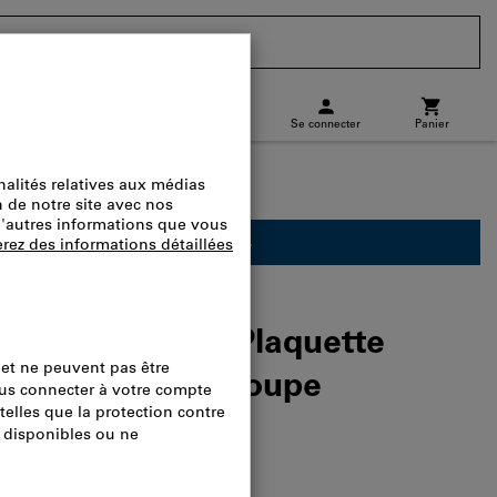
CH
(
fr
)
Se connecter
Panier
charge
Commande directe
ement réservé aux professionnels.
7PN-R IC5100 Plaquette
vec 4 arêtes de coupe
logue.:
L23970 611