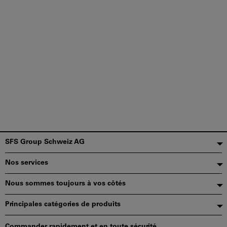
Pied
SFS Group Schweiz AG
de
Nos services
page
Nous sommes toujours à vos côtés
Principales catégories de produits
Commander rapidement et en toute sécurité