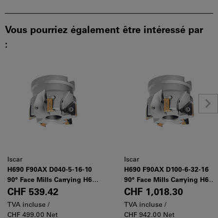
Vous pourriez également être intéressé par
:
Iscar
Iscar
H690 F90AX D040-5-16-10
H690 F90AX D100-6-32-16
90° Face Mills Carrying H690
90° Face Mills Carrying H690
TNKX 1005 Triangular
TNKX 1606 Triangular
CHF 539.42
CHF 1,018.30
Inserts with 6 Helical
Inserts with 6 Helical
TVA incluse /
TVA incluse /
Cutting Edges
Cutting Edges
CHF 499.00 Net
CHF 942.00 Net