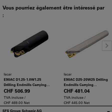
Vous pourriez également être intéressé par
:
Iscar
Iscar
E90AC D1.25-1.0W1.25
E90AC D25-20W25 Drilling
Drilling Endmills Carrying
Endmills Carrying
APKT/ADKT Inserts
APKT/ADKT Inserts
CHF 506.99
CHF 481.04
TVA incluse /
TVA incluse /
CHF 469.00 Net
CHF 445.00 Net
Pied
SFS Group Schweiz AG