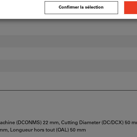
é machine (DCONMS) 22 mm, Cutting Diameter (DC/DCX) 50 m
 mm, Longueur hors tout (OAL) 50 mm