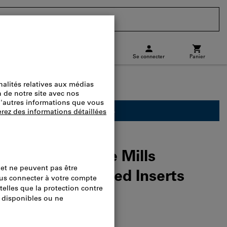
CH
(
fr
)
Se connecter
Panier
charge
Commande directe
ement réservé aux professionnels.
-22-19 90° Face Mills
D 1906 Long Edged Inserts
logue.:
L23980 1094