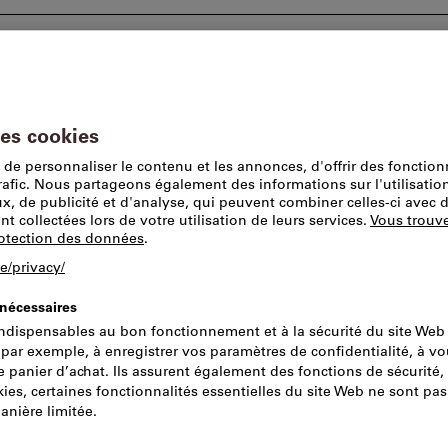
tions
Conseils et assistance
Lieu de prise en 
 à dresser
Fraises à dresser modulaires
Ce produit est exclusiv
HP F90AT D50-4
Carrying HP A
Réf.:
2048548
N° de cata