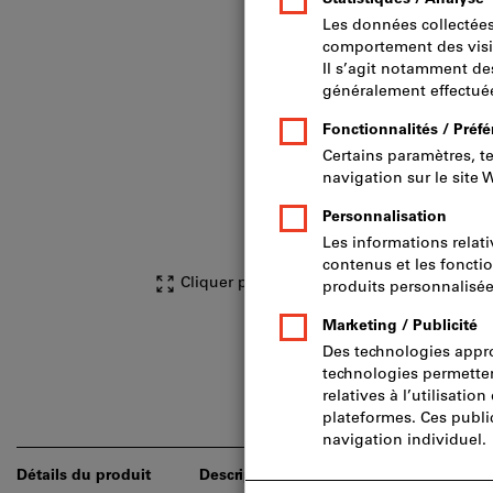
Cliquer pour agrandir l’image
Détails du produit
Description