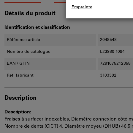
Détails du produit
Identification et classification
Référence article
2048548
Numéro de catalogue
L23980 1094
EAN / GTIN
7291075212358
Réf. fabricant
3103382
Description
Description:
Fraises à surfacer indexables, Diamètre connexion côt
Nombre de dents (CICT) 4, Diamètre moyeu (DHUB) 46.5