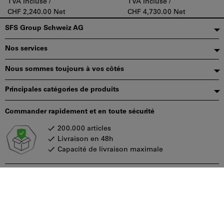
TVA incluse /
TVA incluse /
LNMT/HT 13 Tangentially
Shanks Carrying T490
CHF 2,240.00 Net
CHF 4,730.00 Net
Clamped Inserts
LNMT/HT 1306 Inserts
Pied
SFS Group Schweiz AG
de
Nos services
page
Nous sommes toujours à vos côtés
Principales catégories de produits
Commander rapidement et en toute sécurité
200.000 articles
Livraison en 48h
Capacité de livraison maximale
Modes de paiement