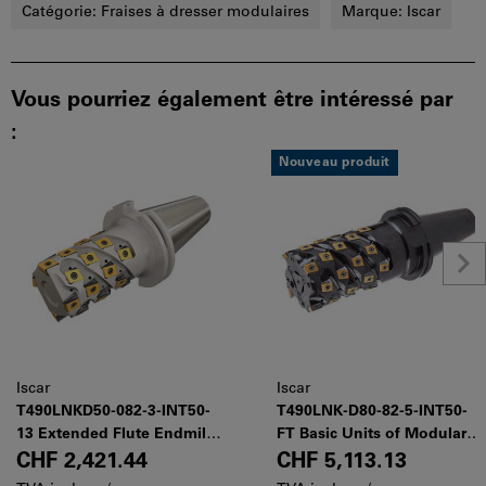
Catégorie:
Fraises à dresser modulaires
Marque:
Iscar
Vous pourriez également être intéressé par
:
Nouveau produit
Iscar
Iscar
T490LNKD50-082-3-INT50-
T490LNK-D80-82-5-INT50-
13 Extended Flute Endmills
FT Basic Units of Modular
with DIN69871 Tapered
Extended Flute Endmills
CHF 2,421.44
CHF 5,113.13
Shanks Carrying T490
with DIN 69871 Tapered