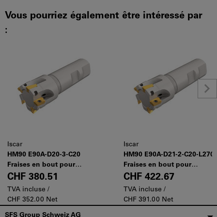
Vous pourriez également être intéressé par
:
Iscar
Iscar
HM90 E90A-D20-3-C20
HM90 E90A-D21-2-C20-L270
Fraises en bout pour
Fraises en bout pour
plaquettes HM90 AP 1003
plaquettes HM90 AP 1003
CHF 380.51
CHF 422.67
TVA incluse /
TVA incluse /
CHF 352.00 Net
CHF 391.00 Net
Pied
SFS Group Schweiz AG