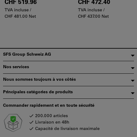
inclinées à 90° utilisant des
inclinées à 90° utilisant des
CHF 519.96
CHF 472.40
plaquettes rectangulaires
plaquettes rectangulaires
TVA incluse /
TVA incluse /
réversibles H490 ANKX 12
réversibles H490 ANKX 12
CHF 481.00 Net
CHF 437.00 Net
avec 4 arêtes de coupe
avec 4 arêtes de coupe
hélicoïdales.
hélicoïdales.
Pied
SFS Group Schweiz AG
de
Nos services
page
Nous sommes toujours à vos côtés
Principales catégories de produits
Commander rapidement et en toute sécurité
200.000 articles
Livraison en 48h
Capacité de livraison maximale