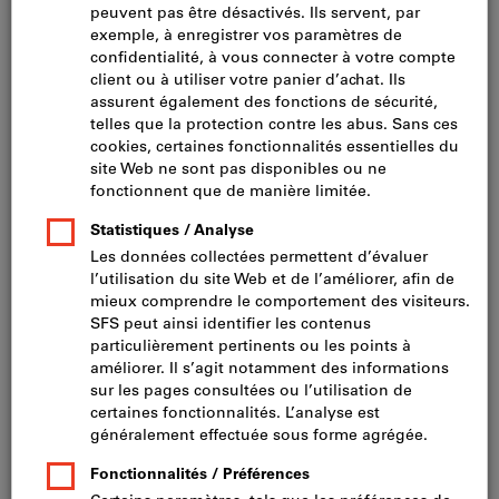
Réf.:
2049231
N° de catalogue.:
L23980 1421
Cliquer pour agrandir l’image