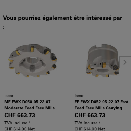
Vous pourriez également être intéressé par
:
Iscar
Iscar
MF FWX D050-05-22-07
FF FWX D052-05-22-07 Fast
Moderate Feed Face Mills
Feed Face Mills Carrying
Carrying Double-Sided
Double-Sided Inserts with 6
CHF 663.73
CHF 663.73
Inserts with 6 Cutting
Cutting Edges
TVA incluse /
TVA incluse /
Edges
CHF 614.00 Net
CHF 614.00 Net