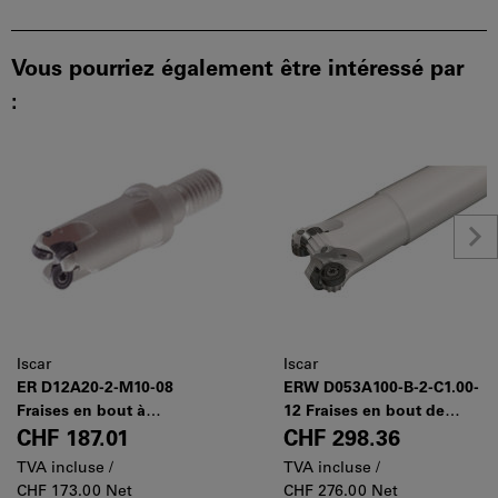
Vous pourriez également être intéressé par
:
Iscar
Iscar
ER D12A20-2-M10-08
ERW D053A100-B-2-C1.00-
Fraises en bout à
12 Fraises en bout de
plaquettes rondes, pour
copiage avec plaquettes
CHF 187.01
CHF 298.36
copiage et surfaçage.
segmentées ou rondes.
TVA incluse /
TVA incluse /
Système modulaire ISCAR
CHF 173.00 Net
CHF 276.00 Net