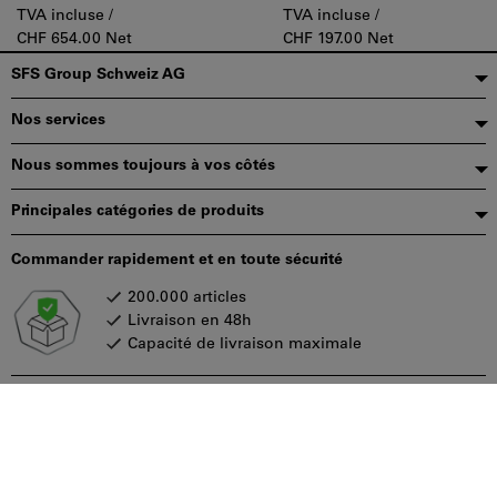
FM et deux tenons
TVA incluse /
TVA incluse /
d’entraînement pour
CHF 654.00 Net
CHF 197.00 Net
augmenter le couple
Pied
SFS Group Schweiz AG
transmissible.
de
Nos services
page
Nous sommes toujours à vos côtés
Principales catégories de produits
Commander rapidement et en toute sécurité
200.000 articles
Livraison en 48h
Capacité de livraison maximale
Modes de paiement