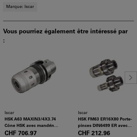
Marque:
Iscar
Vous pourriez également être intéressé par
:
Iscar
Iscar
HSK A63 MAXIN3/4X3.74
HSK FM63 ER16X80 Porte-
Cône HSK avec mandrin
pinces DIN6499 ER avec
MAXIN.
attachement HSK DIN 69893
CHF 706.97
CHF 212.96