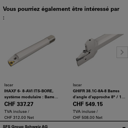
Vous pourriez également être intéressé par
:
Iscar
Iscar
IHAXF 6- 8-AVI ITS-BORE,
GHIFR 38.1C-8A-8 Barres
système modulaire : Barres
d'angle d'approche 8° / 10°
d'alésage antivibratoires.
pour le surfaçage et
CHF 337.27
CHF 549.15
l'usinage intérieur
TVA incluse /
TVA incluse /
CHF 312.00 Net
CHF 508.00 Net
Pied
SFS Group Schweiz AG