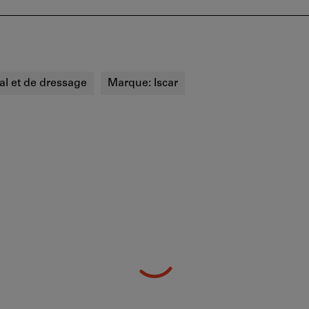
al et de dressage
Marque:
Iscar