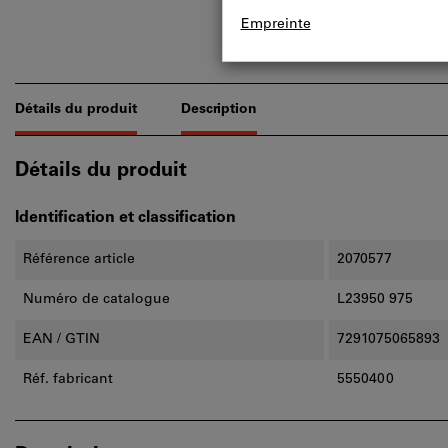
Détails du produit
Description
Détails du produit
Identification et classification
Référence article
2070577
Numéro de catalogue
L23950 975
EAN / GTIN
7291075065893
Réf. fabricant
5550400