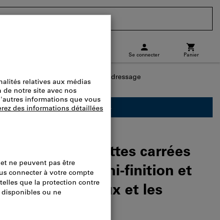
CH
(
fr
)
Se connecter
Panier
charge
Commande directe
ls de tournage longitudinal et de dressage
ement réservé aux professionnels.
4 IC807 Plaquettes carrées
de dépouille, semi-finition et
es matériaux doux et les
ques