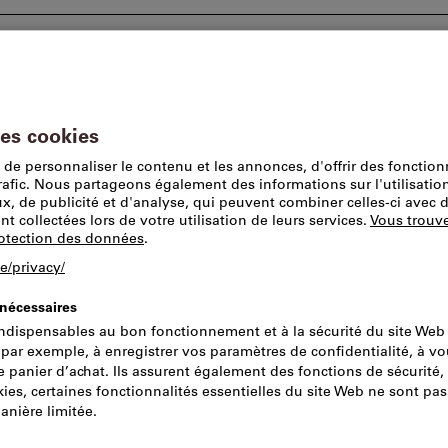
tions
Conseils et assistance
Lieu de prise en 
s de tournage longitudinal et de dressage
Plaquettes pour outi
Ce produit est exclusiv
SCMT 09T304-1
positives à 7° 
finition dans l
alliages exoti