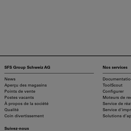
Pied
SFS Group Schweiz AG
Nos services
de
News
Documentatio
page
Aperçu des magasins
ToolScout
Points de vente
Configurer
Postes vacants
Moteurs de re
À propos de la société
Service de réa
Qualité
Service d'imp
Coin divertissement
Solutions d’a
Suívez-nous