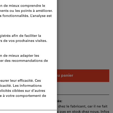
logue.:
L23950 975
raison
e : 10 unités
ités
Ajouter au panier
e commande pour approbation.
ai de livraison et les conseils limités:
 article pour vous directement chez le fabricant, car il ne fait
 assortiment principal et n’est donc pas en stock chez nous.
Infos