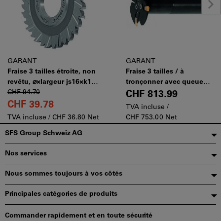
GARANT
GARANT
Fraise 3 tailles étroite, non
Fraise 3 tailles / à
revêtu, ⌀×largeur js16×k11:
tronçonner avec queue
50X2,5mm
CHF 94.70
cylindrique Acier, largeur a
CHF 813.99
p
= 1,5 mm, ⌀ D / nombre de
CHF 39.78
TVA incluse /
dents Z: 50/4mm
TVA incluse /
CHF 36.80 Net
CHF 753.00 Net
Pied
SFS Group Schweiz AG
de
Nos services
page
Nous sommes toujours à vos côtés
Principales catégories de produits
Commander rapidement et en toute sécurité