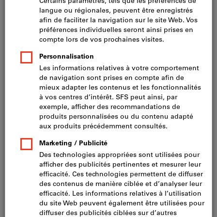
Prix par 100 pièces
TVA incluse
Prix et frais de livraison
Prix HT CHF 21.60
Echelle de prix:
De 100 pièces
CHF 23.35
/ 100 pièces
De 1000 pièces
CHF 16.76
/ 100 pièces
De 2000 pièces
CHF 15.57
/ 100 pièces
UNC 1/4 X 1 1/2
Afficher le tableau avec toutes les variantes
79 variantes
Voulez-vous commander plusieurs articles en même temps ?
Vers la saisie rapide
Quantité minimale de commande : 100 pièces