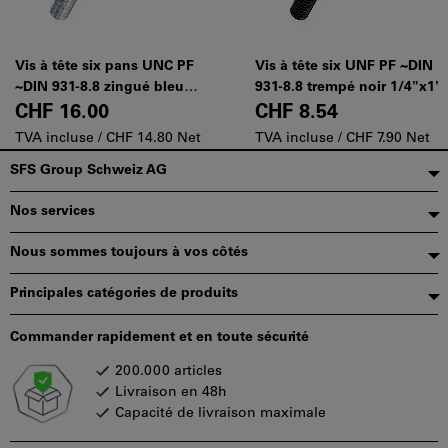
Vis à tête six pans UNC PF
Vis à tête six UNF PF ~DIN
~DIN 931-8.8 zingué bleu
931-8.8 trempé noir 1/4"x1"
1/4"x1 1/4"
CHF 16.00
CHF 8.54
TVA incluse /
CHF 14.80 Net
TVA incluse /
CHF 7.90 Net
Pied
SFS Group Schweiz AG
de
Nos services
page
Nous sommes toujours à vos côtés
Principales catégories de produits
Commander rapidement et en toute sécurité
200.000 articles
Livraison en 48h
Capacité de livraison maximale