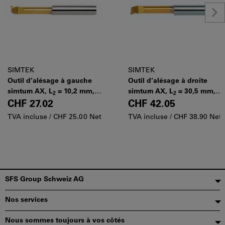
SIMTEK
SIMTEK
Outil d’alésage à gauche
Outil d’alésage à droite
simturn AX, L
= 10,2 mm, ⌀
simturn AX, L
= 30,5 mm, ⌀
2
2
D
: 5,2mm
D
: 5,2mm
CHF 27.02
CHF 42.05
min
min
TVA incluse /
CHF 25.00 Net
TVA incluse /
CHF 38.90 Net
Pied
SFS Group Schweiz AG
de
Nos services
page
Nous sommes toujours à vos côtés