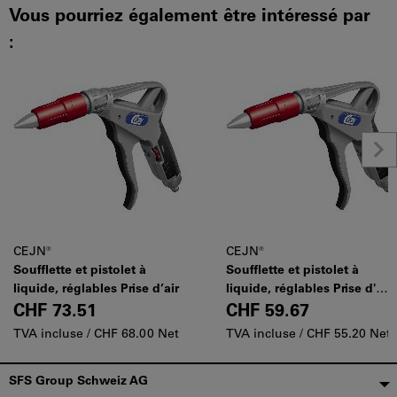
Vous pourriez également être intéressé par
:
CEJN®
CEJN®
Soufflette et pistolet à
Soufflette et pistolet à
liquide, réglables Prise d’air
liquide, réglables Prise d'air,
Type: FLOW
CHF 73.51
CHF 59.67
TVA incluse /
CHF 68.00 Net
TVA incluse /
CHF 55.20 Net
Pied
SFS Group Schweiz AG