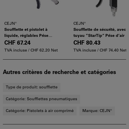
CEJN®
CEJN®
Soufflette et pistolet à
Soufflette de sécurité, avec
liquide, réglables Prise
tuyau ”StarTip” Prise d’air
d’eau
CHF 67.24
CHF 80.43
TVA incluse /
CHF 62.20 Net
TVA incluse /
CHF 74.40 Net
Autres critères de recherche et catégories
Type de produit:
soufflette
Catégorie:
Soufflettes pneumatiques
Catégorie:
Pistolets à air comprimé
Marque:
CEJN®