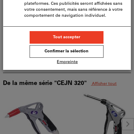
Détails du produit
Description
Téléchargements et documents
De la même série "CEJN 320"
Afficher tout