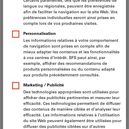
Prix par 1 Unité
TVA incluse
Prix et frais de livraison
Prix HT CHF 264.50
Plage de ⌀ Gorge D
/ D
(mm):
1
2
54/75
69/100
94/130
124/180
174/250
244/350
344/999
Voulez-vous commander plusieurs articles en même temps ?