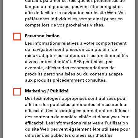
Prix par 1 Unité
TVA incluse
Prix et frais de livraison
Prix HT CHF 88.90
Taille de confection DE:
44
46
48
50
52
54
56
58
60
62
64
24
25
26
27
28
29
Tableau des tailles
Voulez-vous commander plusieurs articles en même temps ?
Vers la saisie rapide