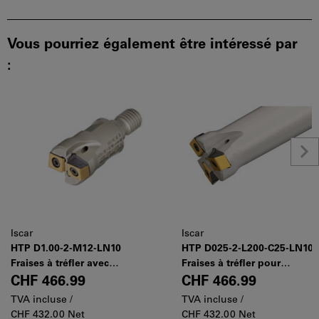
Vous pourriez également être intéressé par
:
Iscar
Iscar
HTP D1.00-2-M12-LN10
HTP D025-2-L200-C25-LN10
Fraises à tréfler avec
Fraises à tréfler pour
connexion fileté FLEXFIT
plaquettes tangentielles
CHF 466.99
CHF 466.99
pour plaquettes
avec 4 arêtes de coupe
TVA incluse /
TVA incluse /
tangentielles avec 4 arêtes
CHF 432.00 Net
CHF 432.00 Net