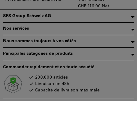
CHF 116.00 Net
Pied
SFS Group Schweiz AG
de
Nos services
page
Nous sommes toujours à vos côtés
Principales catégories de produits
Commander rapidement et en toute sécurité
200.000 articles
Livraison en 48h
Capacité de livraison maximale
Modes de paiement