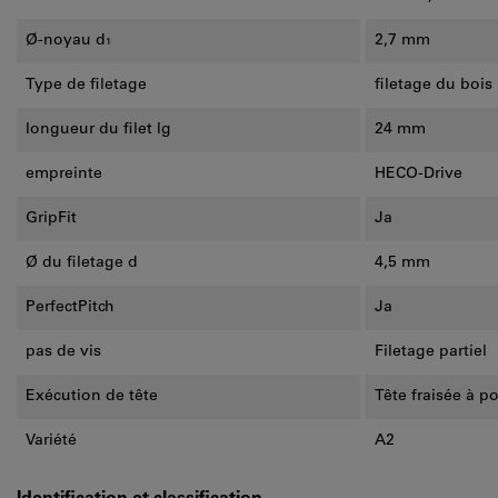
Ø-noyau d₁
2,7 mm
Type de filetage
filetage du bois
longueur du filet lg
24 mm
empreinte
HECO-Drive
GripFit
Ja
Ø du filetage d
4,5 mm
PerfectPitch
Ja
pas de vis
Filetage partiel
Exécution de tête
Tête fraisée à p
Variété
A2