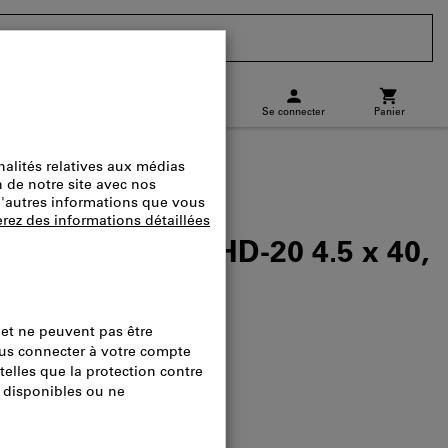
CH
(
fr
)
Se connecter
Panier
charge
Commande directe
s tête fraisée HD-20 4.5 x 40,
ogue.:
7364