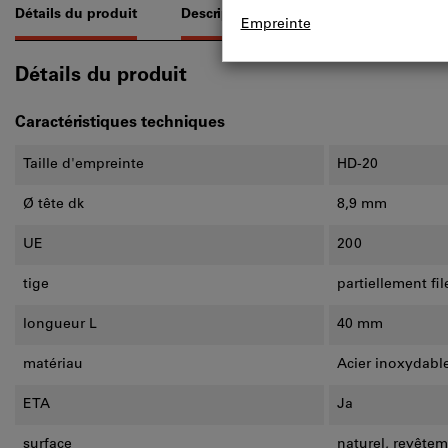
Détails du produit
Description
Détails du produit
Caractéristiques techniques
Taille d'empreinte
HD-20
Ø tête dk
8,9 mm
UE
200
tige
partiellement fil
longueur L
40 mm
matériau
Acier inoxydabl
ETA
Ja
surface
naturel, revêtem