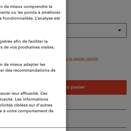
raison
au avec toutes les variantes
urs articles en même temps ?
Vers la saisie rapide
e : 200 pièces
pièces
Ajouter au panier
s
Partager l’article