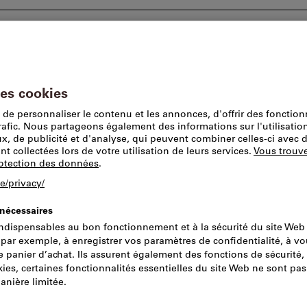
tions
Conseils et assistance
Lieu de prise en 
ons bois
Vis pour panneaux agglomérés
Nouveau produit
HECO-TOPIX-plu
A2
Réf.:
740413
N° de catal
Prix par 100 pièces