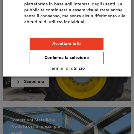
Acquistare, registrarsi e
approfittare
Scoprire l'offerta
Dalla vite con intaglio a
quella esalobata
Scopri ora
Costruzioni Metalliche
Prodotti ora ai prezzi più
bassi!