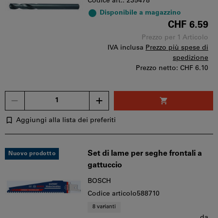
Codice art.: 235478
Disponibile a magazzino
CHF 6.59
Prezzo per 1 Articolo
IVA inclusa
Prezzo più spese di
spedizione
Prezzo netto:
CHF 6.10
Quantità
Aggiungi alla lista dei preferiti
Set di lame per seghe frontali a
Nuovo prodotto
gattuccio
BOSCH
Codice articolo588710
8 varianti
da