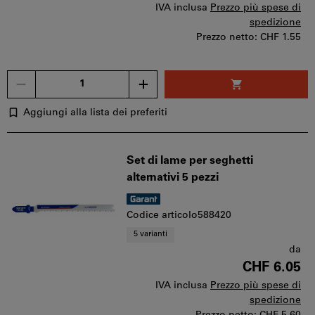
IVA inclusa
Prezzo più spese di
spedizione
Prezzo netto:
CHF 1.55
Quantità
Aggiungi alla lista dei preferiti
Set di lame per seghetti
alternativi 5 pezzi
Codice articolo588420
5 varianti
da
CHF 6.05
IVA inclusa
Prezzo più spese di
spedizione