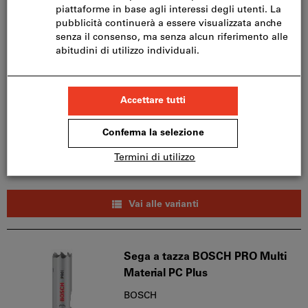
Sega a tazza in bimetallo
LENOX®
Codice articolo589030
52 varianti
da
CHF 18.21
IVA inclusa
Prezzo più spese di
spedizione
Prezzo netto:
CHF 16.85
Vai alle varianti
Sega a tazza BOSCH PRO Multi
Material PC Plus
BOSCH