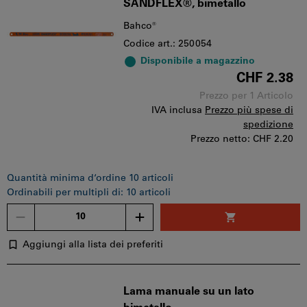
SANDFLEX®, bimetallo
Bahco®
Codice art.: 250054
Disponibile a magazzino
CHF 2.38
Prezzo per 1 Articolo
IVA inclusa
Prezzo più spese di
spedizione
Prezzo netto:
CHF 2.20
Quantità minima d‘ordine 10 articoli
Ordinabili per multipli di: 10 articoli
Quantità
Aggiungi alla lista dei preferiti
Lama manuale su un lato