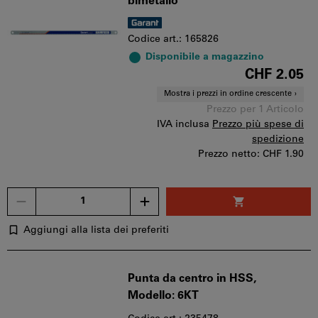
bimetallo
Codice art.: 165826
Disponibile a magazzino
CHF 2.05
Mostra i prezzi in ordine crescente
Prezzo per 1 Articolo
IVA inclusa
Prezzo più spese di
spedizione
Prezzo netto:
CHF 1.90
Quantità
Aggiungi alla lista dei preferiti
Punta da centro in HSS,
Modello: 6KT