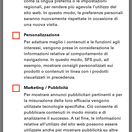
Vai alle varianti
Set di lame per seghe frontali a
Sconto
gattuccio
Codice articolo588600
6 varianti
da
CHF 16.92
CHF 10.76
IVA inclusa
Prezzo più spese di
spedizione
Prezzo netto:
CHF 9.95
Vai alle varianti