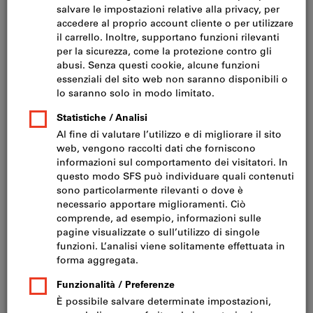
Lame per sega (289)
Filtra e ordina
425
prodotti
Prodotti
Sega a tazza in bimetallo
Più venduto
Codice articolo589010
50 varianti
da
CHF 13.78
IVA inclusa
Prezzo più spese di
spedizione
Prezzo netto:
CHF 12.75