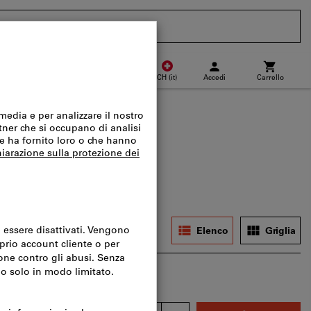
CH
(
it
)
Accedi
Carrello
Punto di ritiro
Acquisto veloce
Disponibile a magazzino
Elenco
Griglia
HF 0.97
Quantità