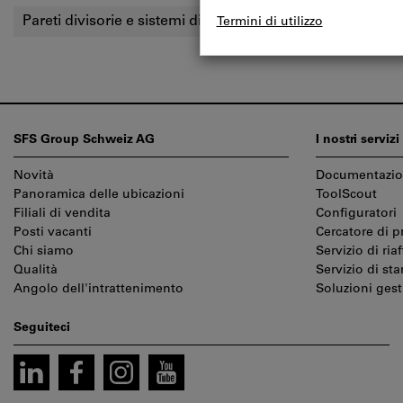
Pareti divisorie e sistemi di gestione dello spazio
Sist
Piè
SFS Group Schweiz AG
I nostri servizi
di
Novità
Documentazi
pagina
Panoramica delle ubicazioni
ToolScout
Filiali di vendita
Configuratori
Posti vacanti
Cercatore di p
Chi siamo
Servizio di riaf
Qualità
Servizio di st
Angolo dell'intrattenimento
Soluzioni gest
Seguiteci