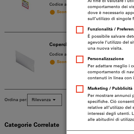
Codice art.: 2217981
Sconosciuto
Coperchio di protezione W-PVC trans
Codice art.: 602388
Sconosciuto
Ordina per:
Rilevanza
Categorie Correlate