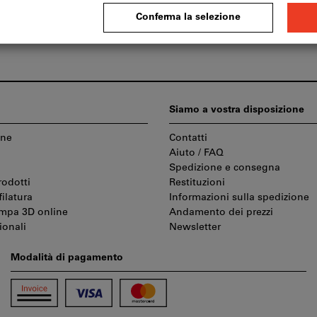
emi di distribuzione automatica
Tecnologia per l’ambient
Siamo a vostra disposizione
one
Contatti
Aiuto / FAQ
Spedizione e consegna
rodotti
Restituzioni
filatura
Informazioni sulla spedizione
ampa 3D online
Andamento dei prezzi
ionali
Newsletter
Modalità di pagamento