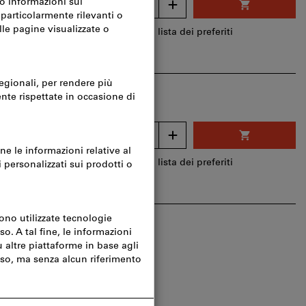
per 1 Pezzo
 spedizione
Aggiungi alla lista dei preferiti
o:
CHF 0.90
HF 0.22
Quantità
per 1 Pezzo
 spedizione
Aggiungi alla lista dei preferiti
o:
CHF 0.20