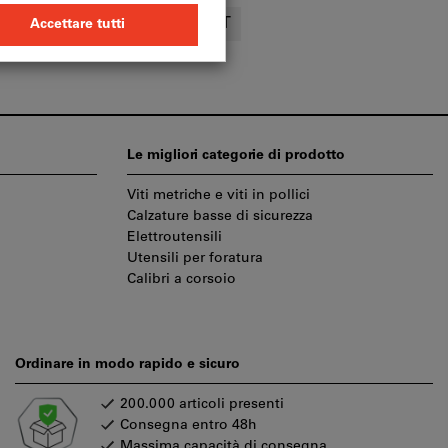
e
Scaffali
eLogisticsNXT
Le migliori categorie di prodotto
Viti metriche e viti in pollici
Calzature basse di sicurezza
Elettroutensili
Utensili per foratura
Calibri a corsoio
Ordinare in modo rapido e sicuro
200.000 articoli presenti
Consegna entro 48h
Massima capacità di consegna