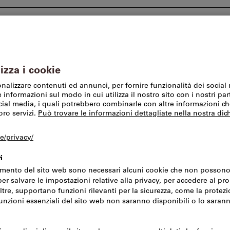
I nostri marchi
SFS Group Schweiz AG
Offerte %
Magazzino e tecnologia per l’ambiente
3 A4 foglio singolo,
C