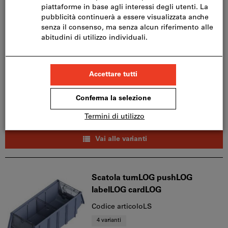
Scaffale ad innesto 400mm
profondo RAL7015 grigio
Codice articoloLS
2 varianti
da
CHF 441.34
IVA inclusa
Prezzo più spese di
spedizione
Prezzo netto:
CHF 408.27
Vai alle varianti
Scatola turnLOG pushLOG
labelLOG cardLOG
Codice articoloLS
4 varianti