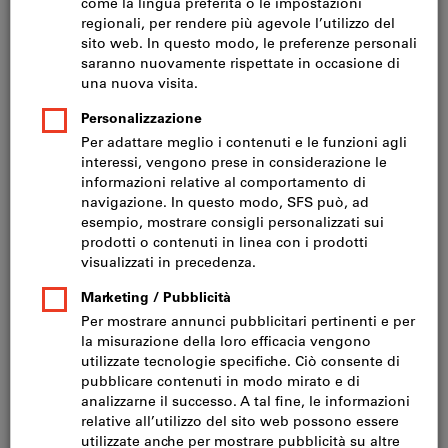
Vai alle varianti
Scaffale ad innesto 300mm
RAL7015 grigio
Codice articoloLS
2 varianti
da
CHF 412.43
IVA inclusa
Prezzo più spese di
spedizione
Prezzo netto:
CHF 381.53
Vai alle varianti