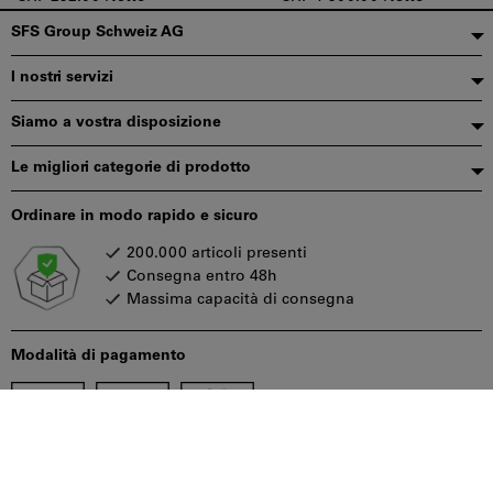
Piè
SFS Group Schweiz AG
di
I nostri servizi
pagina
Siamo a vostra disposizione
Le migliori categorie di prodotto
Ordinare in modo rapido e sicuro
200.000 articoli presenti
Consegna entro 48h
Massima capacità di consegna
Modalità di pagamento
Seguiteci