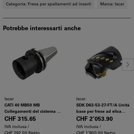
Categoria:
Fresa per spallamenti ad inserti
Marca:
Iscar
Potrebbe interessarti anche
Iscar
Iscar
CATI 40 MB50 MB
SDK D63-53-27-FT/A Unità
Collegamenti del sistema di
base per frese ad elica
alesatura modulare con
estesa modulari, per inserti
CHF 315.65
CHF 2’053.90
steli conici Caterpillar AD
S/QDMT 1205
IVA inclusa /
IVA inclusa /
Form
CHF 292.00 Netto
CHF 1’900.00 Netto