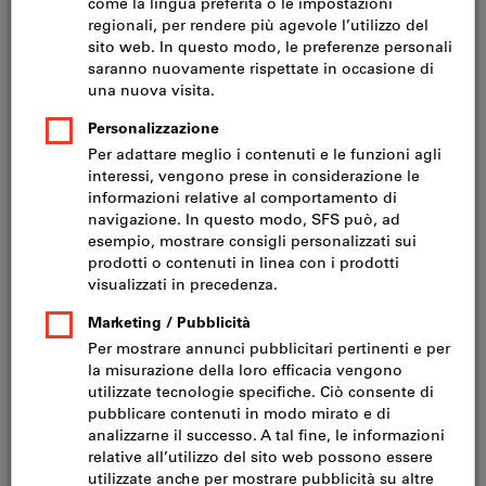
Prezzo per 1 Articolo
IVA inclusa
Prezzo più spese di spedizione
IVA esclusa CHF 4’520.00
Quantità
Nel carrello
Consegna in 3-4 giorni lavorativi