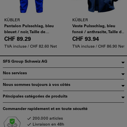
KÜBLER
KÜBLER
Pantalon Pulsschlag, bleu
Veste Pulsschlag, bleu
bleuet / noir, Taille de
foncé / anthracite, Taille de
confection DE: 44
confection DE: 44
CHF 89.29
CHF 93.94
TVA incluse /
CHF 82.60 Net
TVA incluse /
CHF 86.90 Net
Pied
SFS Group Schweiz AG
de
Nos services
page
Nous sommes toujours à vos côtés
Principales catégories de produits
Commander rapidement et en toute sécurité
200.000 articles
Livraison en 48h