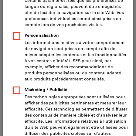
Prix par 1 Unité
TVA incluse
Prix et frais de livraison
Prix HT CHF 82.60
Taille de confection DE:
46
48
50
52
56
94
98
102
44
54
58
60
62
64
25
26
27
28
29
90
106
110
Tableau des tailles