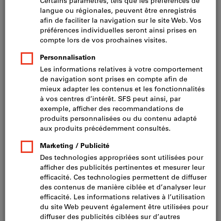
Prix par 1 Unité
TVA incluse
Prix et frais de livraison
Prix HT CHF 95.50
Taille de confection DE:
46
48
50
52
56
94
98
102
44
54
58
60
62
64
25
26
27
28
29
90
106
110
Tableau des tailles