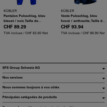
KÜBLER
KÜBLER
Pantalon Pulsschlag, bleu
Veste Pulsschlag, bleu
bleuet / noir, Taille de
foncé / anthracite, Taille de
confection DE: 44
confection DE: 44
CHF 89.29
CHF 93.94
TVA incluse /
CHF 82.60 Net
TVA incluse /
CHF 86.90 Net
Pied
SFS Group Schweiz AG
de
Nos services
page
Nous sommes toujours à vos côtés
Principales catégories de produits