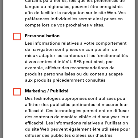
Prix par 1 Unité
TVA incluse
Prix et frais de livraison
Prix HT CHF 82.60
Taille de confection DE:
46
48
50
52
56
94
98
102
44
54
58
60
62
64
25
26
27
28
29
90
106
110
Tableau des tailles