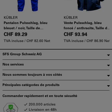
KÜBLER
KÜBLER
Pantalon Pulsschlag, bleu
Veste Pulsschlag, bleu
bleuet / noir, Taille de
foncé / anthracite, Taille de
confection DE: 44
confection DE: 44
CHF 89.29
CHF 93.94
TVA incluse /
CHF 82.60 Net
TVA incluse /
CHF 86.90 Net
Pied
SFS Group Schweiz AG
de
Nos services
page
Nous sommes toujours à vos côtés
Principales catégories de produits
Commander rapidement et en toute sécurité
200.000 articles
Livraison en 48h