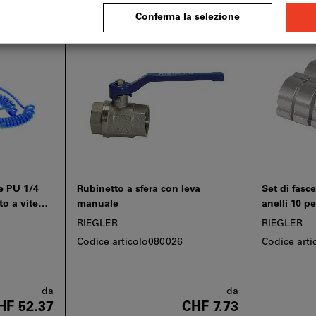
le PU 1/4
Rubinetto a sfera con leva
Set di fasce
to a vite
manuale
anelli 10 pe
contro le
RIEGLER
RIEGLER
Codice articolo080026
Codice art
da
da
HF 52.37
CHF 7.73