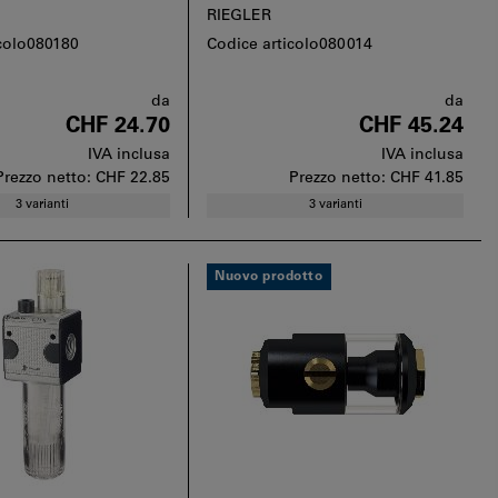
RIEGLER
icolo080180
Codice articolo080014
da
da
CHF 24.70
CHF 45.24
IVA inclusa
IVA inclusa
Prezzo netto:
CHF 22.85
Prezzo netto:
CHF 41.85
3 varianti
3 varianti
Nuovo prodotto