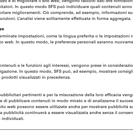
Pressione & Portata
Connessioni & Interfacce
Tu