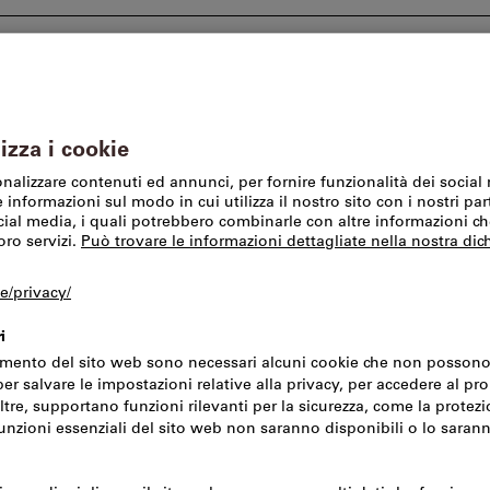
I nostri marchi
SFS Group Schweiz AG
Offerte %
opri l’intera gamma RIEG