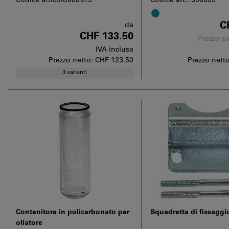
Codice articolo080015
Codice art.: 356383
C
da
CHF 133.50
Prezzo pe
IVA inclusa
Prezzo netto:
CHF 123.50
Prezzo nett
3 varianti
Contenitore in policarbonato per
Squadretta di fissaggio
oliatore