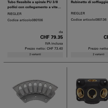
Tubo flessibile a spirale PU 3/8
Rubinetto di soffiaggi
pollici con collegamento a vite
ruotabile e protezione contro le
RIEGLER
RIEGLER
ammaccature
Codice articolo080136
Codice articolo080106
da
CHF 79.35
C
IVA inclusa
Prezzo netto:
CHF 73.40
Prezzo nett
2 varianti
2 varianti