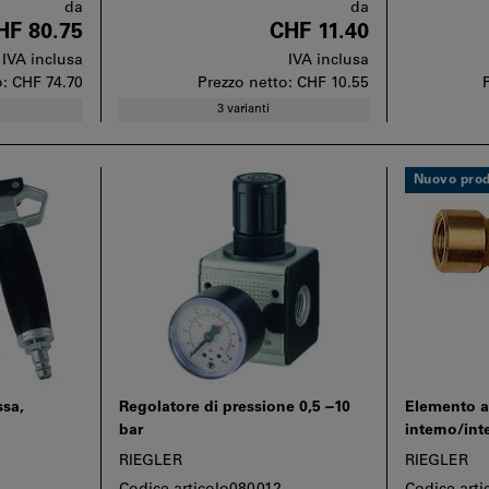
da
da
HF 80.75
CHF 11.40
IVA inclusa
IVA inclusa
o:
CHF 74.70
Prezzo netto:
CHF 10.55
3 varianti
Nuovo prod
ssa,
Regolatore di pressione 0,5 −10
Elemento a
bar
interno/int
RIEGLER
RIEGLER