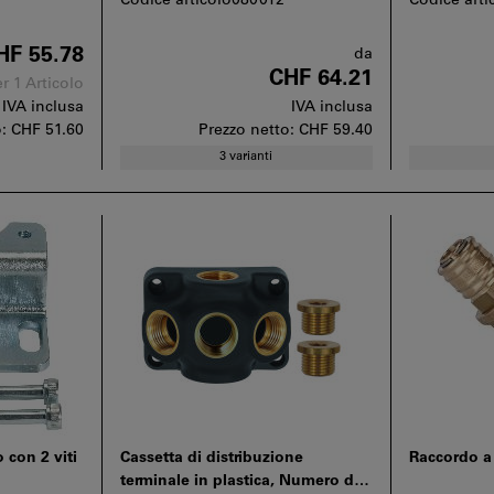
Codice articolo080012
Codice art
HF 55.78
da
CHF 64.21
r 1 Articolo
IVA inclusa
IVA inclusa
o:
CHF 51.60
Prezzo netto:
CHF 59.40
3 varianti
 con 2 viti
Cassetta di distribuzione
Raccordo a 
terminale in plastica, Numero di