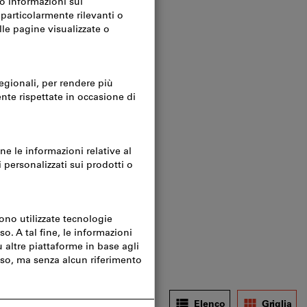
tti i filtri
Disponibile a magazzino
Elenco
Griglia