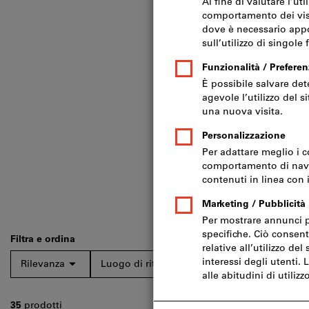
Filtra e ordina
Rilevanza
Luogo di ritiro
Tipo di prodotto
35
prodotti