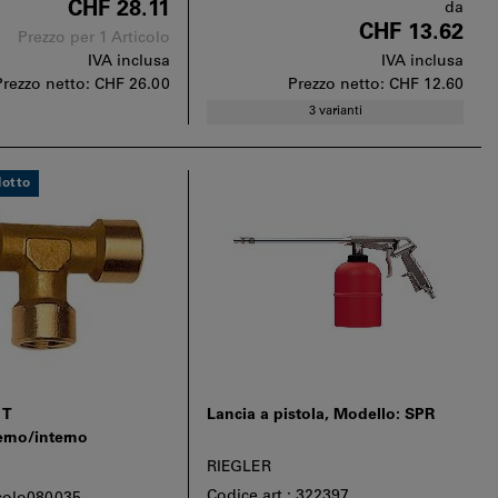
CHF 28.11
da
CHF 13.62
Prezzo per 1 Articolo
IVA inclusa
IVA inclusa
Prezzo netto:
CHF 26.00
Prezzo netto:
CHF 12.60
3 varianti
otto
 T
Lancia a pistola, Modello: SPR
erno/interno
RIEGLER
Codice art.: 322397