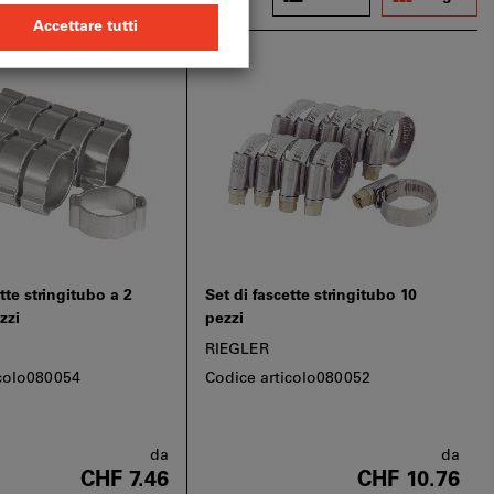
tte stringitubo a 2
Set di fascette stringitubo 10
zzi
pezzi
RIEGLER
icolo080054
Codice articolo080052
da
da
CHF 7.46
CHF 10.76