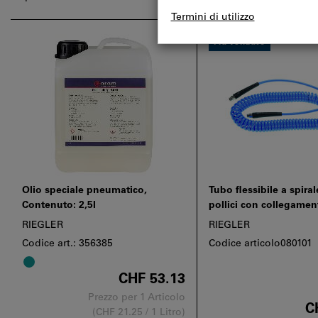
Prodotti
Più venduto
Olio speciale pneumatico,
Tubo flessibile a spira
Contenuto: 2,5l
pollici con collegamen
ruotabile e protezione 
RIEGLER
RIEGLER
ammaccature
Codice art.: 356385
Codice articolo080101
CHF 53.13
Prezzo per 1 Articolo
C
(CHF 21.25 / 1 Litro)