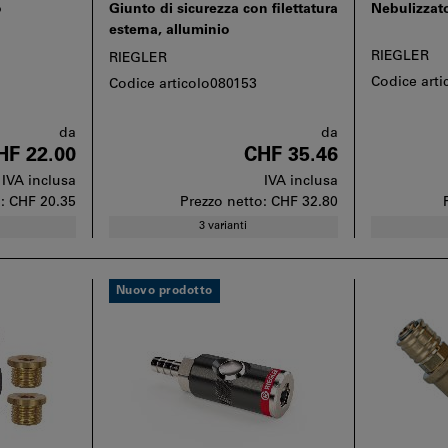
o
Giunto di sicurezza con filettatura
Nebulizzat
esterna, alluminio
RIEGLER
RIEGLER
Codice art
Codice articolo080153
da
da
HF 22.00
CHF 35.46
IVA inclusa
IVA inclusa
o:
CHF 20.35
Prezzo netto:
CHF 32.80
3 varianti
Nuovo prodotto