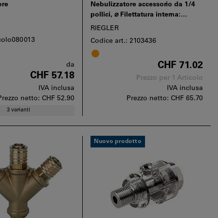
ore
Nebulizzatore accessorio da 1/4
pollici, ⌀ Filettatura interna:
G1/4pollici
RIEGLER
icolo080013
Codice art.: 2103436
CHF 71.02
da
CHF 57.18
Prezzo per 1 Articolo
IVA inclusa
IVA inclusa
Prezzo netto:
CHF 52.90
Prezzo netto:
CHF 65.70
3 varianti
Nuovo prodotto