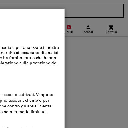
CH
(
it
)
Accedi
Carrello
Punto di ritiro
Acquisto veloce
LER